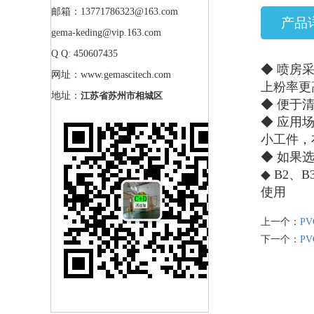
邮箱：13771786323@163.com
产品
gema-keding@vip.163.com
Q Q: 450607435
◆ 喷房采
网址：www.gemascitech.com
上粉率更
地址：
江苏省苏州市相城区
◆
便于
◆ 应用
小工件，
◆ 如果
◆ B2、
使用
上一个：
P
下一个：
P