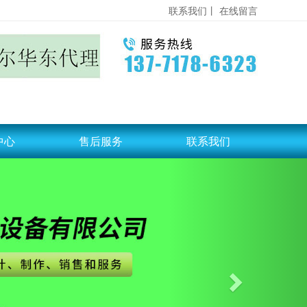
联系我们丨
在线留言
中心
售后服务
联系我们