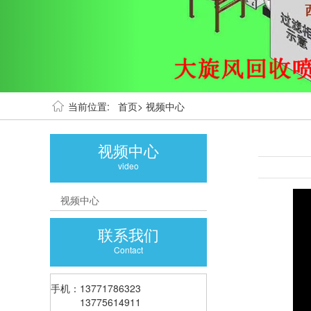
当前位置:
首页>
视频中心
视频中心
video
视频中心
联系我们
Contact
手机：13771786323
手机：
13775614911