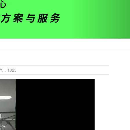
人气：1825