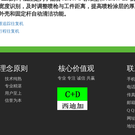
宽度识别，及时调整喷枪与工件距离，提高喷粉涂层的厚
外壳和固定杆自动清洁功能。
维追踪往复机
行程往复机
理念原则
核心价值观
联
专业 专注 诚信 共赢
技术纯熟
手机：
专业精湛
电话：
用户至上
传真：
信誉为本
邮箱：
Q Q
网址：
地