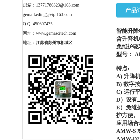
邮箱：13771786323@163.com
产品
gema-keding@vip.163.com
Q Q: 450607435
智能升降
网址：www.gemascitech.com
含升降机
地址：
江苏省苏州市相城区
免维护驱
型号：
A
特点:
A) 升
B) 数
C) 运
D）设有
E）免维
护方便。
应用场合
AMW-S
AMW-D